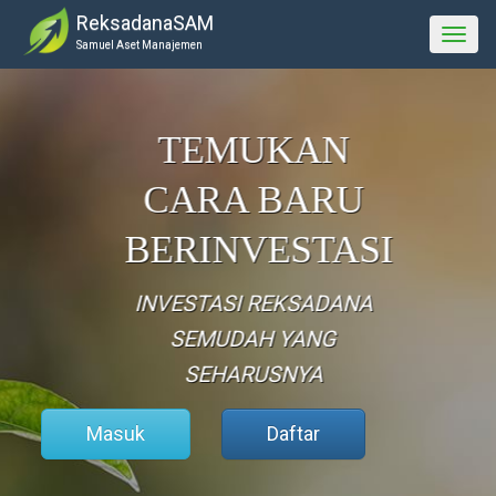
ReksadanaSAM
Togg
Samuel Aset Manajemen
navig
TEMUKAN
CARA BARU
BERINVESTASI
INVESTASI REKSADANA
SEMUDAH YANG
SEHARUSNYA
Masuk
Daftar